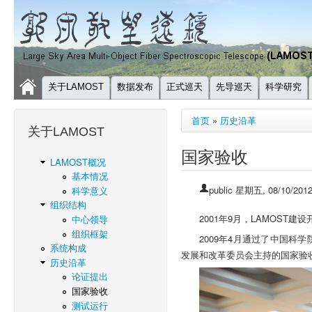
关于LAMOST
数据发布
正式巡天
先导巡天
科学研究
你在这里
首页
»
历史沿革
关于LAMOST
国家验收
LAMOST概况
基本情况
public
星期五, 08/10/2012
科学意义
组织结构
2001年9月，LAMOST建
中心领导
组织框架
2009年4月通过了中国科
系统构成
发展和改革委员会主持的国家验收
历史沿革
论证提出
国家验收
测试运行