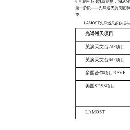
行机制和各项规章制度，为LAM
第一阶段——先导巡天的天区和科学
束。
LAMOST先导巡天的数
光谱巡天项目
英澳天文台
2dF
项目
英澳天文台
6dF
项目
多国合作项目
RAVE
美国
SDSS
项目
LAMOST