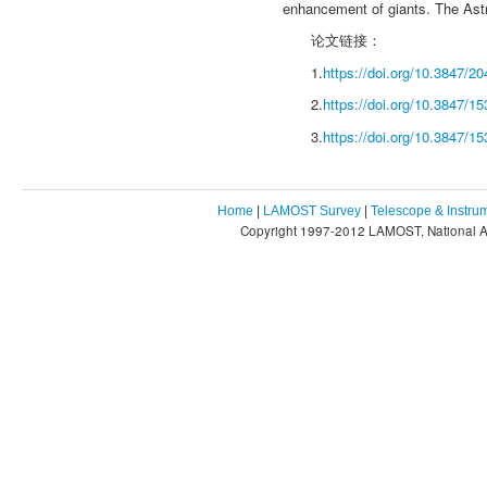
enhancement of giants. The Astr
论文链接：
1.
https://doi.org/10.3847/2
2.
https://doi.org/10.3847/1
3.
https://doi.org/10.3847/1
Home
|
LAMOST Survey
|
Telescope & Instru
Copyright 1997-2012 LAMOST, National As