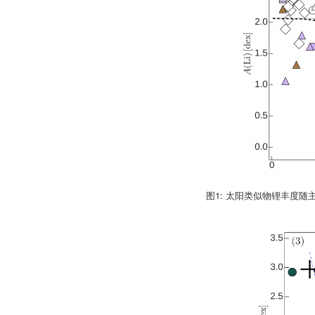
图1: 太阳类似物锂丰度