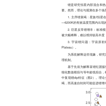
锂是研究恒星内部混合和热
要。然而，理论与观测在多个场
1. 主序锂衰竭：星族I恒
—6200K的有效温度范围内出
2. 巨星反常锂增丰：标
被大幅稀释，难以维持较高丰度
3. 宇宙锂问题：宇宙原初
Plateau）。
为系统解释这些现象，研究
理机制。
基于先前为解释富锂红团簇
细化数值模拟与等年龄线拟合，
中复现锂dip特征（图2）。
竭，而高速自转则可能促进锂增