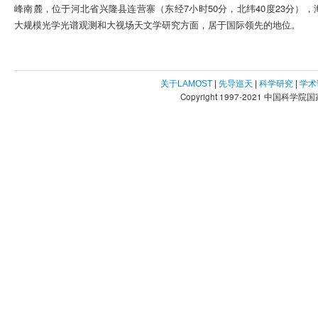
峰南麓，位于河北省兴隆县连营寨（东经7小时50分，北纬40度23分），海拔
大规模光学光谱观测和大视场天文学研究方面，居于国际领先的地位。
关于LAMOST
|
先导巡天
|
科学研究
|
学术
Copyright 1997-2021 中国科学