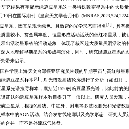
一研究结果有望揭示绿豌豆星系这一类特殊致密星系中的大质量
月
19
日在国际期刊《皇家天文学会月刊》
(MNRAS,2023,524,2224
[1]
豆星系，因其呈现为绿色、且致密的光学形态而得名
，具有
是质量较小、贫金属丰度、恒星形成活动活跃的低红移星系，被
显示出活动星系核的活动迹象，体现了核区超大质量黑洞活动的
更深入地理解早期星系的形成与演化，同时，研究绿豌豆星系的
研究带来启示。
国科学院上海天文台郑振亚研究员带领的早期宇宙与高红移星
[2]
的绿豌豆星系样本
，对光谱发射线轮廓进行了分析（如图
1
）
豆星系光谱搜寻样本，囊括近
1550
例豌豆星系光谱，比此前的美
光谱证认的豌豆星系样本数目提升了一倍以上。研究人员发现，
绿豌豆星系，根据
X
射线、中红外、射电等多波段测光和光谱数
该样本中的
AGN
活动。结合发射线轮廓以及光学形态，研究人员
核的合并，而不是外流或气体盘。