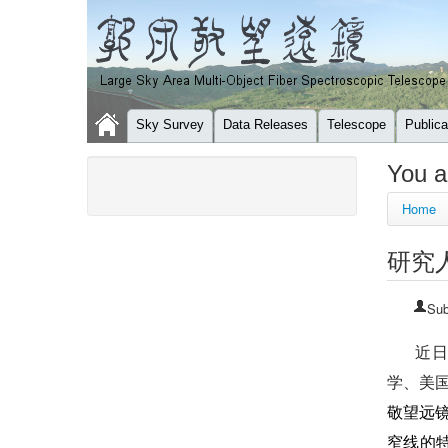
Sky Survey
Data Releases
Telescope
Publica
You a
Home
研究
Sub
近
学、美
敬望远
窄线的