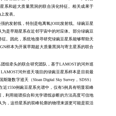
星系和超大质量黑洞的联合演化特征。相关成果于
)
上发表。
极强的发射线，特别是电离氧
[OIII]
发射线。绿豌豆星
认为是早期星系在近邻宇宙中的对应体。部分绿豌豆
特征。因此，系统地搜寻研究绿豌豆星系能够帮助天
AGN
样本为开展早期超大质量黑洞与寄主星系的联合
系团组牵头的联合研究团队，基于
LAMOST
的河外巡
。
LAMOST
河外巡天项目的绿豌豆星系样本是目前最
国斯隆数字巡天（
Sloan Digital Sky Survey
，
SDSS
）
在近
1550
例豌豆星系光谱中，仅有
5
例具有明显双峰
据，利用能谱拟合和光学谱线诊断的方法高度可信地
认为，这些星系的双峰轮廓的物理来源更可能是双活