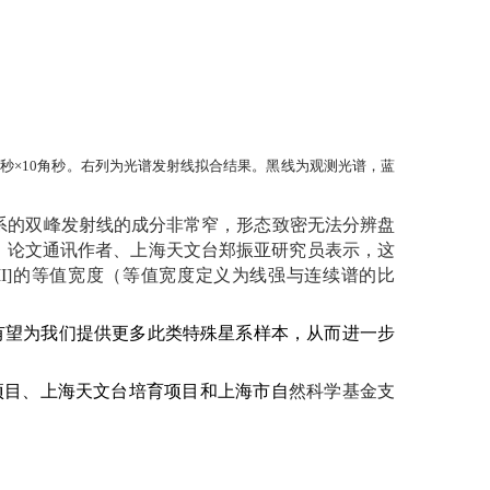
秒×
10
角秒。右列为光谱发射线拟合结果。黑线为观测光谱，蓝
系的双峰发射线的成分非常窄，形态致密无法分辨盘
。论文通讯作者、上海天文台郑振亚研究员表示，这
I]
的等值宽度（等值宽度定义为线强与连续谱的比
有望为我们提供更多此类特殊星系样本，从而进一步
项目、上海天文台培育项目和上海市自
然科学基金支