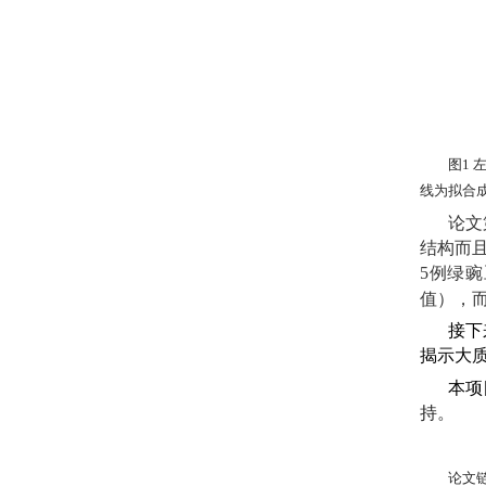
图
1
线为拟合
论文
结构而
5
例绿豌
值），
接下
揭示大
本项
持。
论文