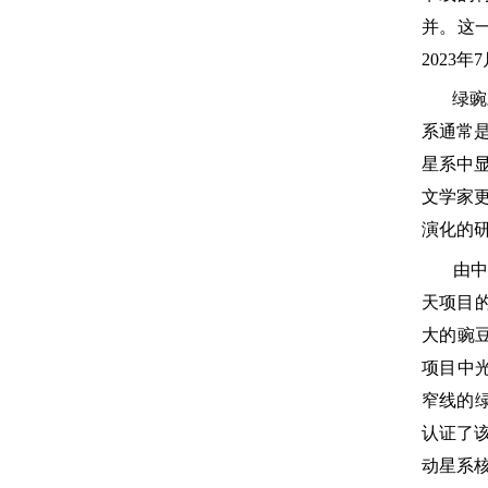
并。这
2023
年
7
绿豌
系通常
星系中
文学家
演化的
由中
天项目
大的豌
项目中
窄线的
认证了
动星系