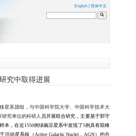
English
|
简体中文
谱研究中取得进展
移星系团组，与中国科学院大学、中国科学技术大
家研究单位的科研人
员开展联合研究，主要基于郭守
样本，在近
1550
例绿豌豆星系中发现了
5
例具有双峰
于活动星系核（
Active Galactic Nuclei
，
AGN
）的合