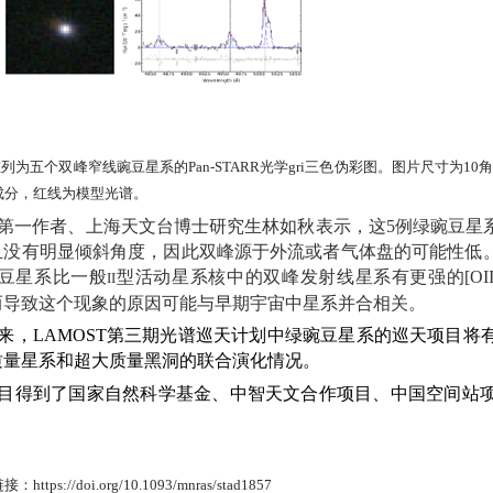
左列为五个双峰窄线豌豆星系的
Pan-STARR
光学
gri
三色伪彩图。图片尺寸为
10
角
成分，红线为模型光谱。
第一作者、上海天文台博士研究生林如秋表示，这
5
例绿豌豆星
且没有明显倾斜角度，因此双峰源于外流或者气体盘的可能性低
豆星系比一般
型活动星系核中的双峰发射线星系有更强的
[OII
II
而导致这个现象的原因可能与早期宇宙中星系并合相关。
来，
LAMOST
第三期光谱巡天计划中绿豌豆星系的巡天项目将
质量星系和超大质量黑洞的联合演化情况。
目得到了国家自然科学基金、中智天文合作项目、中国空间站
链接：
https://doi.org/10.1093/mnras/stad1857