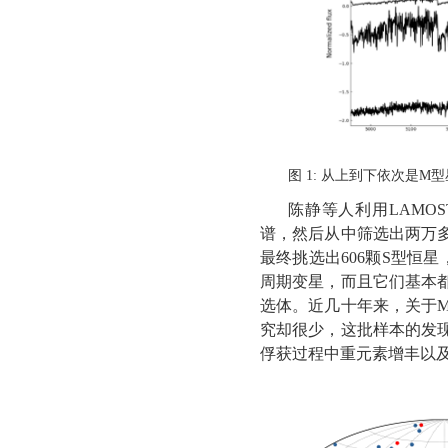
图
1
:
从上到下依次是
M
型
陈静等人利用
LAMOS
谱，然后从中筛选出两万
最终挑选出
606
颗
S
型恒星
周期变星，而且它们基本都
选体。近几十年来，关于
究却很少，这批样本的发
俘获过程中重元素增丰以