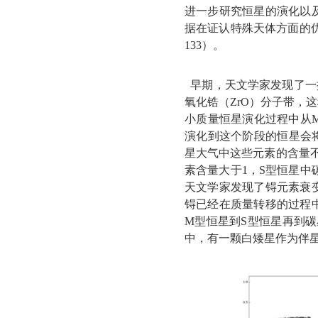
进一步研究恒星的演化以
据在证认特殊天体方面的
133
）。
早期，天文学家发现了一
氧化锆（
ZrO
）分子带，这
小质量恒星演化过程中从
演化到这个阶段的恒星会
星大气中这些元素的含量
素含量大于
1
，
S
型恒星中
天文学家发现了锝元素衰
锝已经在质量转移的过程
M
型恒星到
S
型恒星再到碳
中，有一颗白矮星作为伴