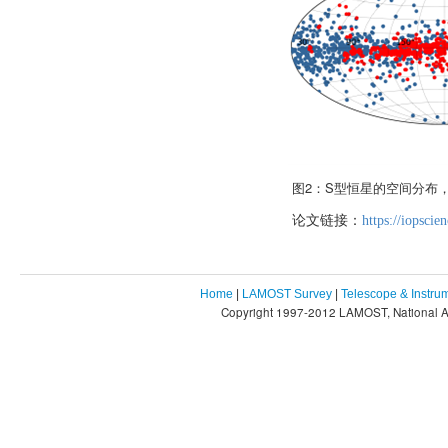
2
S
图
：
型恒星的空间分布
论文链接：
https://iopsci
Home
|
LAMOST Survey
|
Telescope & Instru
Copyright 1997-2012 LAMOST, National As