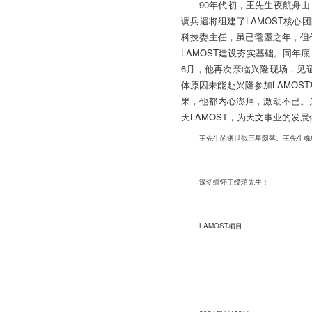
90年代初，王先生夜航舟
调兵遣将组建了LAMOST核心
科技委主任，虽已耄耋之年，但
LAMOST建设夯实基础。同年底
6月，他再次亲临兴隆现场，见证
体原因未能赴兴隆参加LAMOS
果，他都内心澎拜，激动不已。为
天LAMOST，为天文事业的发
王先生的逝世似巨星陨落。王先生魂
深切缅怀王绶琯先生！
LAMOST项目