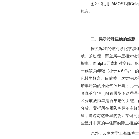
2
LAMOST
Gaia
图
：利用
和
拟合。
二、揭示特殊星族的起源
按照标准的银河系化学演
献）的过程，而金属丰度相对较
alpha
增丰，而
元素相对变低。然
4-6 Gyr
一族较为年轻（小于
）
化模型预言。目前关于这类特殊
增丰污染的原处气体环境；另一
否真的年轻（前者模型下这些星
区分该族恒星是否年老的关键。
分析。黄样所在团队构建的主红
星，通过对这些星的统计学研究
些星并非真的年轻而实际上相当
此外，云南大学王海峰博士