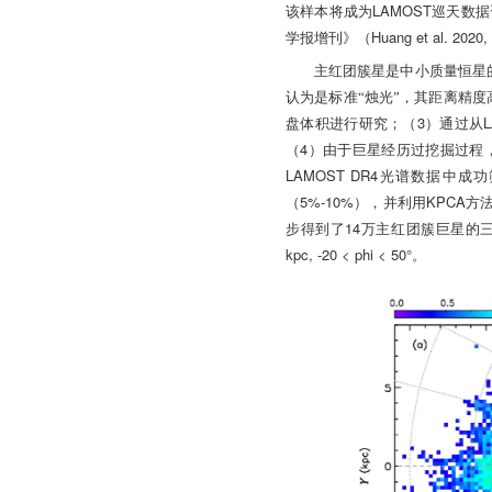
LAMOST
该样本将成为
巡天数据
Huang et al. 2020,
学报增刊》（
主红团簇星是中小质量恒星
认为是标准“烛光”，其距离精度
3
盘体积进行研究；（
）通过从
4
（
）由于巨星经历过挖掘过程
LAMOST DR4
光谱数据中成功
5%-10%
KPCA
（
），并利用
方
14
步得到了
万主红团簇巨星的
kpc, -20 < phi < 50
°
。