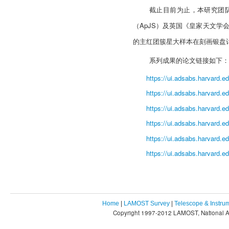
截止目前为止，本研究团
ApJS
（
）及英国《皇家天文学
的
主红团簇星大样本在刻画银盘
系列成果的论文链接如下：
https://ui.adsabs.harvard.
https://ui.adsabs.harvard
https://ui.adsabs.harvard.
https://ui.adsabs.harvard.
https://ui.adsabs.harvard.
https://ui.adsabs.harvard.
Home
|
LAMOST Survey
|
Telescope & Instru
Copyright 1997-2012 LAMOST, National As