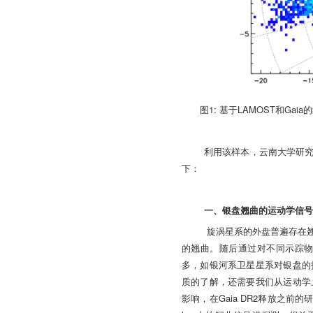
1:
LAMOST
Gaia
图
基于
和
的
利用该样本，云南大学研
下：
一、银盘翘曲的运动学信
旋涡星系的外盘普遍存在
的翘曲。随后通过对不同示踪
多，如银河系卫星星系对银盘的
质的了解，还需要我们从运动学
Gaia DR2
影响，在
释放之前的