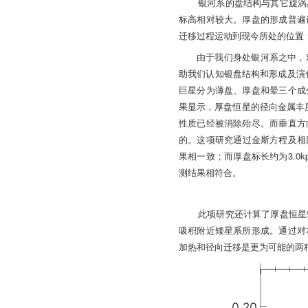
银河系的盘结构与其它旋涡
标高相对较大。厚盘的形成普遍
迁移过程运动到现今所处的位置
由于我们身处银河系之中，
助我们认知银盘结构和形成及演
巨星分为薄盘、厚盘和晕三个成
果显示，厚盘恒星的径向金属丰
性质已经被消除殆尽。而垂直方
的。
这项研究通过金斯方程及相
3.0k
果相一致；而厚盘标长约为
测结果相符合。
此项研究还计算了厚盘恒星
吸积附近矮星系所形成。通过对
加热和径向迁移是更为可能的两