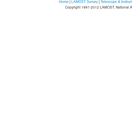
Home
|
LAMOST Survey
|
Telescope & Instru
Copyright 1997-2012 LAMOST, National As