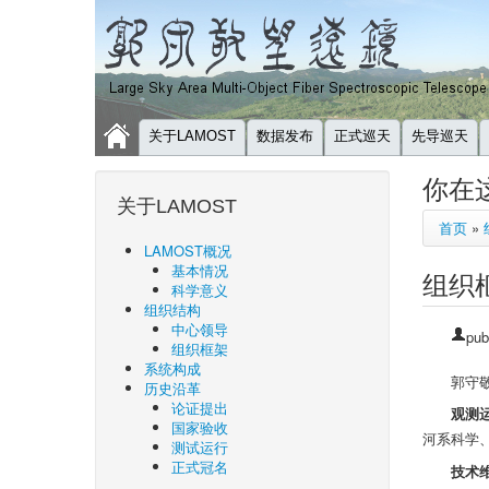
关于LAMOST
数据发布
正式巡天
先导巡天
你在
关于LAMOST
首页
»
LAMOST概况
基本情况
组织
科学意义
组织结构
中心领导
pub
组织框架
系统构成
郭守
历史沿革
论证提出
观测
国家验收
河系科学
测试运行
正式冠名
技术