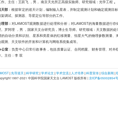
工作。
主任：王跃飞 ，男， 南京天光所正高级实验师。研究领域：光学工程
。
巡天部
：根据审定的巡天计划，编制输入星表，并制定观测计划和确定观测目
框架调试、探测器、导星定位等部分的工作。
处理部：
对LAMOST观测数据进行处理和分析；对LAMOST的海量数据进
理。罗阿理 ，男 ，国家天文台研究员，博士生导师。研究领域：天文数据的
谱的自动分类和识别、星系和类星体的红移测量、恒星大气的物理参数测量、
动观测、天文软件的开发和计算机与网络系统集成等。
办公室
：负责中心日常行政事务，包括质量认证、合同档案、财务管理、对外
作。
主任：李 双
MOST
|
先导巡天
|
科学研究
|
学术论文
|
学术交流
|
人才培养
|
科普宣传
|
综合新闻
|
opyright 1997-2021 中国科学院国家天文台 LAMOST 版权所有 |
京ICP备05002854号