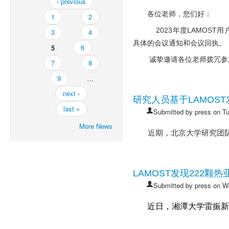
‹ previous
各位老师，您们好：
1
2
2023年度LAM
OST
3
4
具体的会议通知和会议回执。
5
6
诚挚邀请各位老师拨冗参
7
8
9
…
next ›
研究人员基于LAMOS
last »
Submitted by
press
on Tu
More News
近期，北京大学研究团
LAMOST发现222颗热
Submitted by
press
on We
近日，湘潭大学雷振新