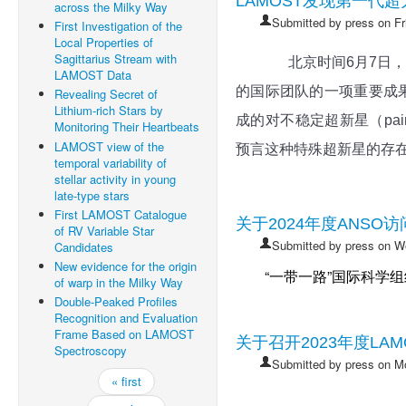
LAMOST发现第一代
across the Milky Way
Submitted by
press
on Fr
First Investigation of the
Local Properties of
Sagittarius Stream with
北京时间
6
月
7
日，
LAMOST Data
的国际团队的一项重要成
Revealing Secret of
Lithium-rich Stars by
成的对不稳定超新星（
pai
Monitoring Their Heartbeats
LAMOST view of the
预言这种特殊超新星的存
temporal variability of
stellar activity in young
late-type stars
First LAMOST Catalogue
关于2024年度ANS
of RV Variable Star
Submitted by
press
on We
Candidates
New evidence for the origin
“一带一路”国际科学
of warp in the Milky Way
Double-Peaked Profiles
Recognition and Evaluation
Frame Based on LAMOST
关于召开2023年度L
Spectroscopy
Submitted by
press
on Mo
Pages
« first