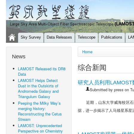
Sky Survey
Data Releases
Telescope
Publications
LA
You are here
Home
News
综合新闻
LAMOST Released its DR8
Data
LAMOST Helps Detect
研究人员利用LAMOS
Dust in the Outskirts of
Submitted by
press
on Tu
Andromeda Galaxy and
Triangulum Galaxy
Peeping the Milky Way’s
近期，山东大学威海校区石
merging history:
据，进一步揭示了人马矮星系星
Reconstructing the Cetus
Stream
LAMOST: Unprecedented
Perspective on Chemistry