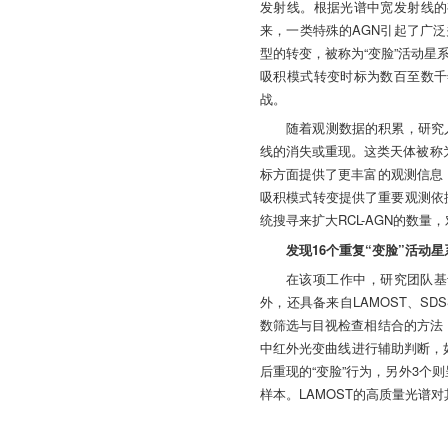
发射线。根据光谱中宽发射线的
来，一类特殊的AGN引起了广
型的转变，被称为“变脸”活动星
吸积模式转变时标为数百至数千
战。
随着观测数据的积累，研究人
线的消失或重现。这类天体被称为重
标方面提供了更丰富的观测信息
吸积模式转变提供了重要观测依据
统搜寻来扩大RCL-AGN的数量
发现16个重复“变脸”活动星
在该项工作中，研究团队基于
外，还具备来自LAMOST、S
数筛选与目视检查相结合的方法
中红外光变曲线进行辅助判断，如图
后重现的“变脸”行为，另外3个则
样本。LAMOST的高质量光谱对