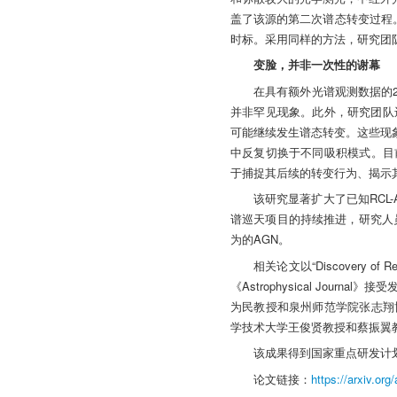
盖了该源的第二次谱态转变过程
时标。采用同样的方法，研究团队
变脸，并非一次性的谢幕
在具有额外光谱观测数据的29
并非罕见现象。此外，研究团队
可能继续发生谱态转变。这些现象
中反复切换于不同吸积模式。目
于捕捉其后续的转变行为、揭示
该研究显著扩大了已知RCL
谱巡天项目的持续推进，研究人员
为的AGN。
相关论文以“Discovery of Rep
《Astrophysical Jo
为民教授和泉州师范学院张志翔
学技术大学王俊贤教授和蔡振翼
该成果得到国家重点研发计
论文链接：
https://arxiv.or