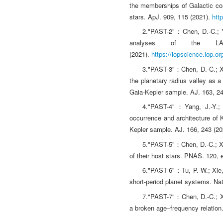
the memberships of Galactic com
stars. ApJ. 909, 115 (2021).
htt
2."PAST-2"：Chen, D.-C.; Ya
analyses of the LAMO
(2021).
https://iopscience.iop.o
3."PAST-3"：Chen, D.-C.; Xie
the planetary radius valley as a
Gaia-Kepler sample. AJ. 163, 2
4."PAST-4"：Yang, J.-Y.; 
occurrence and architecture of
Kepler sample. AJ. 166, 243 (2
5."PAST-5"：Chen, D.-C.; Xie,
of their host stars. PNAS. 120,
6."PAST-6"：Tu, P.-W.; Xie, 
short-period planet systems. N
7."PAST-7"：Chen, D.-C.; Xie,
a broken age–frequency relatio