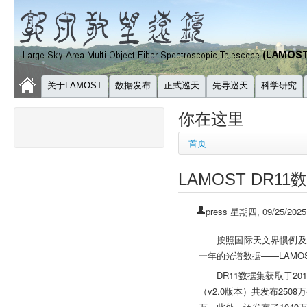
关于LAMOST
数据发布
正式巡天
先导巡天
科学研究
你在这里
首页
LAMOST DR
press
星期四, 09/25/2025
按照国际天文界惯例及《
一年的光谱数据——LAMO
DR11数据集获取于2
（v2.0版本）共发布25
万。此外，还发布了104