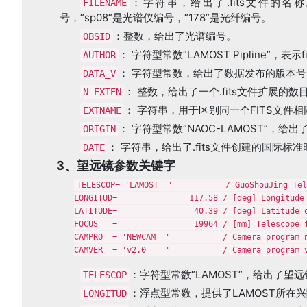
：字符串，给出了.fits文件的名称。以“me
FILENAME
号，“sp08”是光谱仪编号，“178”是光纤编号。
：整数，给出了光谱编号。
OBSID
： 字符型常数“LAMOST Pipline”，表
AUTHOR
： 字符型常数，给出了数据发布的版本号
DATA_V
： 整数，给出了一个.fits文件扩展的数
N_EXTEN
： 字符串，用于区别同一个FITS文件
EXTNAME
： 字符型常数“NAOC-LAMOST”，给
ORIGIN
： 字符串，给出了.fits文件创建的国际标准
DATE
3、望远镜参数关键字
TELESCOP= 'LAMOST  '           / GuoShouJing Tel
LONGITUD=               117.58 / [deg] Longitude 
LATITUDE=                40.39 / [deg] Latitude o
FOCUS   =                19964 / [mm] Telescope f
CAMPRO  = 'NEWCAM  '           / Camera program n
CAMVER  = 'v2.0    '           / Camera program 
：字符型常数“LAMOST”，给出了望
TELESCOP
：浮点型常数，提供了LAMOST所在
LONGITUD