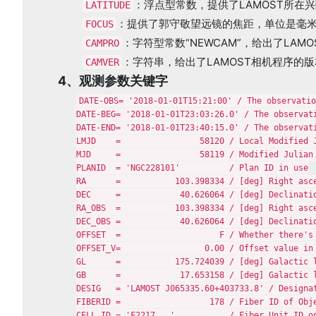
：浮点型常数，提供了LAMOST所在
LATITUDE
：提供了郭守敬望远镜的焦距，单位是毫
FOCUS
：字符型常数“NEWCAM”，给出了LAM
CAMPRO
：字符串，给出了LAMOST相机程序的
CAMVER
4、观测参数关键字
DATE-OBS= '2018-01-01T15:21:00' / The observatio
DATE-BEG= '2018-01-01T23:03:26.0' / The observati
DATE-END= '2018-01-01T23:40:15.0' / The observati
LMJD    =                58120 / Local Modified J
MJD     =                58119 / Modified Julian 
PLANID  = 'NGC228101'          / Plan ID in use

RA      =           103.398334 / [deg] Right asce
DEC     =            40.626064 / [deg] Declinatio
RA_OBS  =           103.398334 / [deg] Right asce
DEC_OBS =            40.626064 / [deg] Declinatio
OFFSET  =                    F / Whether there's 
OFFSET_V=                 0.00 / Offset value in 
GL      =           175.724039 / [deg] Galactic l
GB      =            17.653158 / [deg] Galactic l
DESIG   = 'LAMOST J065335.60+403733.8' / Designat
FIBERID =                  178 / Fiber ID of Obje
CELL_ID = 'F2217   '           / Fiber Unit ID on