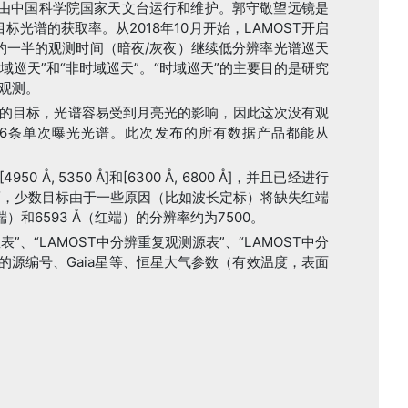
，由中国科学院国家天文台运行和维护。郭守敬望远镜是
光谱的获取率。从2018年10月开始，LAMOST开启
用约一半的观测时间（暗夜/灰夜）继续低分辨率光谱巡天
域巡天”和“非时域巡天”。“时域巡天”的主要目的是研究
观测。
距离月亮近的目标，光谱容易受到月亮光的影响，因此这次没有观
8,656条单次曝光光谱。此次发布的所有数据产品都能从
5350 Å]和[6300 Å, 6800 Å]，并且已经进行
而，少数目标由于一些原因（比如波长定标）将缺失红端
和6593 Å（红端）的分辨率约为7500。
”、“LAMOST中分辨重复观测源表”、“LAMOST中分
a的源编号、Gaia星等、恒星大气参数（有效温度，表面