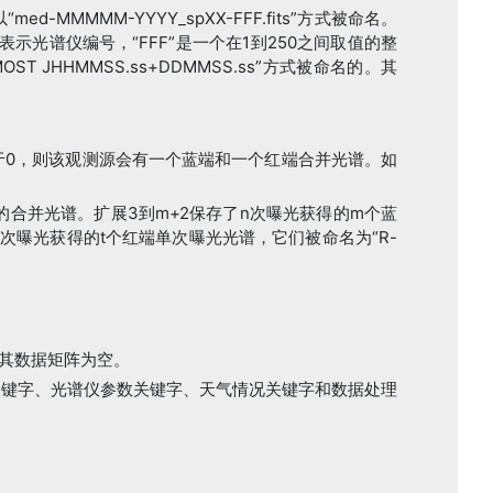
ed-MMMMM-YYYY_spXX-FFF.fits”方式被命名。
表示光谱仪编号，“FFF”是一个在1到250之间取值的整
 JHHMMSS.ss+DDMMSS.ss”方式被命名的。其
都大于0，则该观测源会有一个蓝端和一个红端合并光谱。如
的合并光谱。扩展3到m+2保存了n次曝光获得的m个蓝
了n次曝光获得的t个红端单次曝光光谱，它们被命名为“R-
，其数据矩阵为空。
关键字、光谱仪参数关键字、天气情况关键字和数据处理