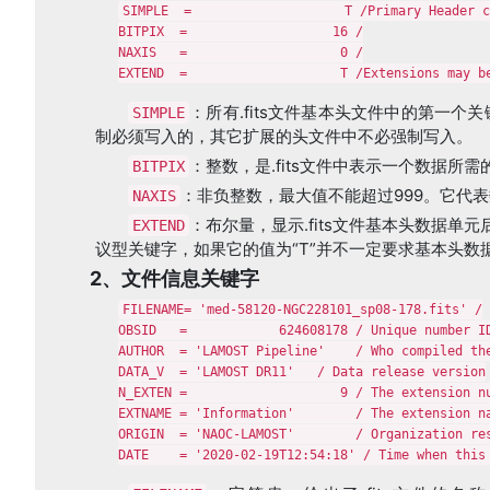
SIMPLE  =                    T /Primary Header c
BITPIX  =                   16 /

NAXIS   =                    0 /

EXTEND  =                    T /Extensions may b
：所有.fits文件基本头文件中的第一个
SIMPLE
制必须写入的，其它扩展的头文件中不必强制写入。
：整数，是.fits文件中表示一个数据所需
BITPIX
：非负整数，最大值不能超过999。它代表
NAXIS
：布尔量，显示.fits文件基本头数据
EXTEND
议型关键字，如果它的值为“T”并不一定要求基本头
2、文件信息关键字
FILENAME= 'med-58120-NGC228101_sp08-178.fits' /

OBSID   =            624608178 / Unique number ID
AUTHOR  = 'LAMOST Pipeline'    / Who compiled the
DATA_V  = 'LAMOST DR11'   / Data release version

N_EXTEN =                    9 / The extension nu
EXTNAME = 'Information'        / The extension na
ORIGIN  = 'NAOC-LAMOST'        / Organization res
DATE    = '2020-02-19T12:54:18' / Time when this