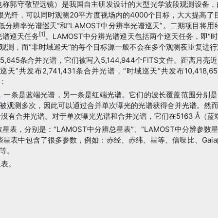
，也称郭守敬望远镜）是我国自主研发设计的大型光学波段观测设备
光纤，可以同时观测20平方度视场内的4000个目标，大大提高了目标
T低分辨率光谱巡天”和“LAMOST中分辨率光谱巡天”。二期项目将
[1]
光谱巡天任务
。LAMOST中分辨光谱巡天包括两个巡天任务，即“时
观测，而“非时域巡天”的每个目标源一般不会在多个观测夜重复进行
,005,645条合并光谱，它们被写入5,144,944个FITS文件。
”共发布2,741,431条合并光谱，“时域巡天”共发布10,41
括：
条是蓝端光谱，另一条是红端光谱。它们的波长覆盖范围分别是[4950 Å, 
被观测多次，因此可以通过合并单次曝光的光谱获得合并光谱。然
没有合并光谱。对于单次曝光光谱和合并光谱，它们在5163 Å（蓝端）
星表，分别是：“LAMOST中分辨总星表”、“LAMOST中分辨参数星表
这些星表中包含了很多参数，例如：赤经、赤纬、星等、信噪比、Gai
等。
星表。