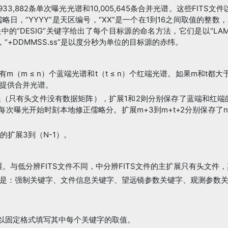
33,882条单次曝光光谱和10,005,645条合并光谱。这些FITS文件以“m
日，“YYYY”是天区编号，“XX”是一个在1到16之间取值的整数，
“DESIG”关键字给出了每个目标源的命名方法，它们是以“LAMOST
，“+DDMMSS.ss”是以度分秒为单位的目标源的赤纬。
有m（m ≤ n）个蓝端光谱和t（t ≤ n）个红端光谱。如果m和t
不提供合并光谱。
主扩展（只有头文件没有数据矩阵），扩展1和2则分别保存了蓝端和红端
jm是每次曝光开始时刻本地修正儒略分。扩展m+3到m+t+2分别保存
的扩展3到（N-1）。
扩展。与低分辨FITS文件不同，中分辨FITS文件的主扩展只有头文件
是：强制关键字、文件信息关键字、望远镜参数关键字、观测参数
需要以固定格式填写其中每个关键字的取值。