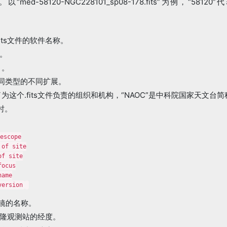
d-58120-NGC228101_sp08-178.fits”为例，“581
示fits文件的软件名称。
。
目。
相同类型的不同扩展。
出了为这个.fits文件负责的组织和机构，“NAOC”是中科院国家天文台简
时。
escope

of site

f site

ocus

ame

version
远镜的名称。
兴隆观测站的经度。