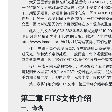
大天区面积多目标光纤光谱望远镜（LAMOST
一个特殊的反射式施密特望远镜，焦面上安装了4000根
了二期巡天项目。该项目包括两个任务，即“LAMOS
任务，用另一半观测时间（亮夜/灰夜）开展中分辨率
变星，因此时域巡天的每个目标源将在多个观测夜重复
此次，共发布36,933,882条单次曝光光谱和10
测到月亮的角距离小于10度的目标。此次，“非时域巡天
http://www.lamost.org/dr11/v1.1/网站获得，它们包
(1) 光谱 – 每个观测源每次曝光将获得两条光谱，一
过天光扣除和波长定标处理。一般而言，每个观测源将
或者蓝端光谱，因此它们的FITS数据中将只有一个或者
(2) 星表 – 除光谱数据外，此次还发布了五个参数
辨观测天区星表”以及“LAMOST中分辨输入星表”。
重力和金属丰度）、视向速度、元素丰度、圆顶视宁度
第二章将详细介绍FITS文件，第三章将介绍参数
第二章 FITS文件介绍
一、命名