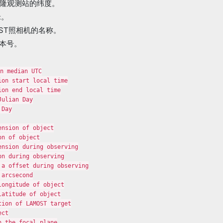
兴隆观测站的纬度。
米。
OST照相机的名称。
版本号。
n median UTC

on start local time

on end local time

ulian Day

Day

nsion of object

n of object

nsion during observing

n during observing

a offset during observing

arcsecond

ongitude of object

atitude of object

ion of LAMOST target

ct

 the focal plane
