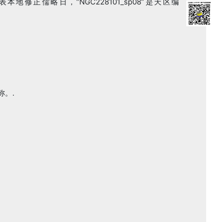
20”代表本地修正儒略日，“NGC228101_sp08”是天区编
称。.