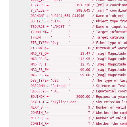
X_VALUE =             -191.336 / [mm] X coordinat
Y_VALUE =              398.645 / [mm] Y coordinat
OBJNAME = 'UCAC4_654-044946'   / Name of object

OBJTYPE = 'STAR    '           / Object type from
TSOURCE = 'LAMOST  '           / Name of input ca
TCOMMENT= '        '           / Target informati
TFROM   = '        '           / Target catalog

FIB_TYPE= 'Obj     '           / Fiber type of ob
FIB_MASK=                    0 / Bitmask of warni
MAG_PS_G=                13.47 / [mag] Magnitude 
MAG_PS_R=                12.95 / [mag] Magnitude 
MAG_PS_I=                12.75 / [mag] Magnitude 
MAG_PS_Z=                99.00 / [mag] Magnitude 
MAG_PS_Y=                99.00 / [mag] Magnitude 
OBS_TYPE= 'OBJ     '           / The type of targ
OBSCOMM = 'Science '           / Science or Test

RADECSYS= 'FK5     '           / Equatorial coord
EQUINOX =              2000.00 / Equinox in years
SKYLIST = 'skylines.dat'       / Sky emission lin
NEXP_B  =                    3 / Number of valid 
COMBIN_B=                    T / Whether the comb
NEXP_R  =                    3 / Number of valid 
COMBIN_R=                    T / Whether the comb