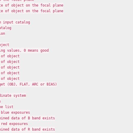
e of object on the focal plane

e of object on the focal plane

 input catalog

talog

on

ject

ng values, 0 means good

of object

of object

of object

of object

of object

et (OBJ, FLAT, ARC or BIAS)

inate system



e list

blue exposures

ined data of B band exists

red exposures

ined data of R band exists
