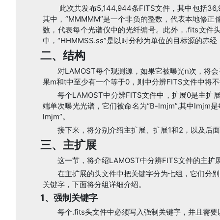
此次共发布5,144,944条FITS文件，其中包括36,9
其中，“MMMMM”是一个非负的整数，代表本地修正儒略
数，代表每个光谱仪中的光纤编号。此外，.fits文件头中的
中，“HHMMSS.ss”是以时分秒为单位的目标源的赤经
二、结构
对LAMOST每个观测源，如果它被曝光n次，将会
果m和t中至少有一个等于0，则中分辨FITS文件中将
每个LAMOST中分辨FITS文件中，扩展0是
端单次曝光光谱，它们被命名为“B-lmjm”,其中lm
lmjm”。
接下来，将分别介绍主扩展、扩展1和2，以及后面
三、主扩展
这一节，将介绍LAMOST中分辨FITS文件的主
在主扩展的头文件中把关键字分为七组，它们分别
关键字，下面将分组详细介绍。
1、强制关键字
每个.fits头文件中必须写入强制关键字，并且