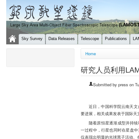
Sky Survey
Data Releases
Telescope
Publications
LA
You are here
Home
研究人员利用LA
Submitted by
press
on Tu
近日，中国科学院云南天文
要进展，相关成果发表于国际天文期刊《天体
随着原恒星逐渐成型并持续
一过程中，行星也同时在星盘中
仅表现出明显的光球黑子活动、