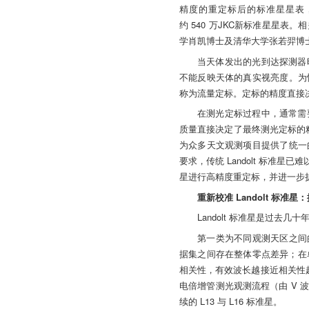
精度的重定标后的标准星星表，并基
约 540 万JKC新标准星星
学肖凯博士及清华大学张若羿博
当天体发出的光到达探测器
不能反映天体的真实视亮度。为
称为流量定标。定标的精度直接
在测光定标过程中，通常需
质量直接决定了最终测光定标的精度
为众多天文观测项目提供了统一
要求，传统 Landolt 标准星
星进行高精度重定标，并进一步
重新校准 Landolt 标
Landolt 标准星是过去
第一类为不同观测天区之间的零点偏
据集之间存在整体零点差异；在单
相关性，有效波长越接近相关性越强
电倍增管测光观测流程（由 V
续的 L13 与 L16 标准星。