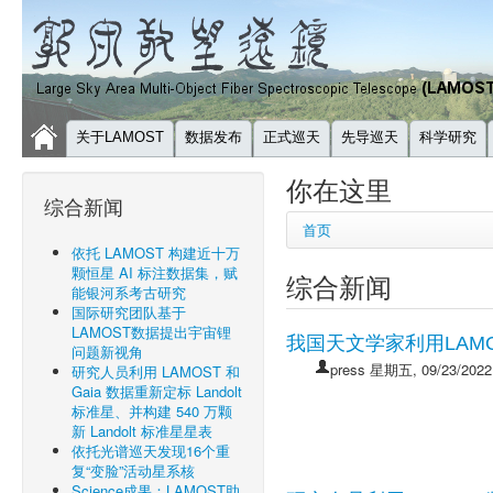
关于LAMOST
数据发布
正式巡天
先导巡天
科学研究
你在这里
综合新闻
首页
依托 LAMOST 构建近十万
颗恒星 AI 标注数据集，赋
综合新闻
能银河系考古研究
国际研究团队基于
LAMOST数据提出宇宙锂
我国天文学家利用LAM
问题新视角
press
星期五, 09/23/2022
研究人员利用 LAMOST 和
Gaia 数据重新定标 Landolt
标准星、并构建 540 万颗
新 Landolt 标准星星表
依托光谱巡天发现16个重
复“变脸”活动星系核
Science成果：LAMOST助