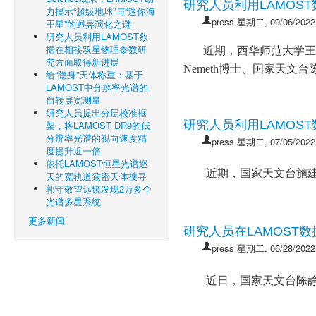
研究人员利用LAMOS
力揭示“超级地球”与“迷你海
press
星期二, 09/06/2022
王星”的迥异演化之谜
研究人员利用LAMOST数
据在相接双星物理参数研
近期，西华师范大学王
究方面取得新进展
Nemeth
博士、国家天文台
给“隐身”天体称重：基于
LAMOST中分辨率光谱的
自转展宽测量
研究人员提出分层校准框
研究人员利用LAMOS
架，将LAMOST DR9的低
分辨率光谱的视向速度精
press
星期二, 07/05/2022
度提升近一倍
依托LAMOST恒星光谱巡
近期，国家天文台施
天的宽轨道致密天体搜寻
郭守敬望远镜发现2万多个
光谱多星系统
更多新闻
研究人员在LAMOST
press
星期二, 06/28/2022
近日，国家天文台陈