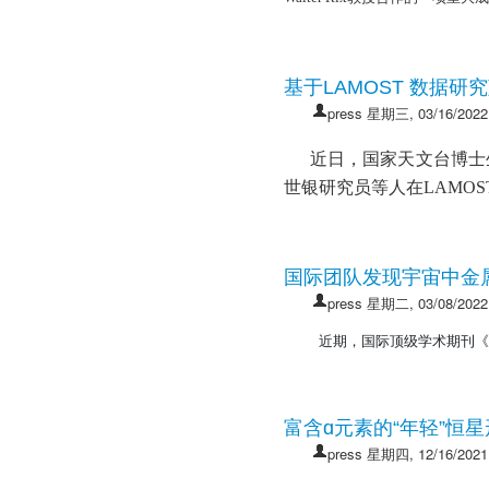
基于LAMOST 数据
press
星期三, 03/16/2022
近日，国家天文台博士
世银研究员等人在
LAMOS
国际团队发现宇宙中金
press
星期二, 03/08/2022
近期，国际顶级学术期刊《
富含ɑ元素的“年轻”恒
press
星期四, 12/16/2021