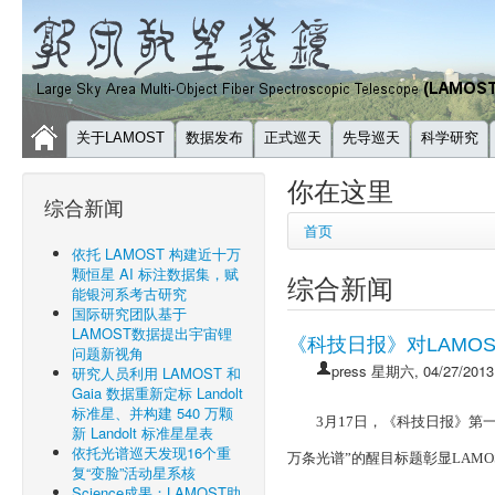
关于LAMOST
数据发布
正式巡天
先导巡天
科学研究
你在这里
综合新闻
首页
依托 LAMOST 构建近十万
颗恒星 AI 标注数据集，赋
综合新闻
能银河系考古研究
国际研究团队基于
LAMOST数据提出宇宙锂
《科技日报》对LAMO
问题新视角
press
星期六, 04/27/2013
研究人员利用 LAMOST 和
Gaia 数据重新定标 Landolt
标准星、并构建 540 万颗
3
月
17
日，《科技日报》第
新 Landolt 标准星星表
依托光谱巡天发现16个重
万条光谱”的醒目标题彰显
LAMO
复“变脸”活动星系核
Science成果：LAMOST助