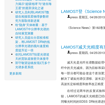
力揭示“超级地球”与“迷你海
王星”的迥异演化之谜
LAMOST登《Scienc
研究人员利用LAMOST数
据在相接双星物理参数研
press
星期五, 04/26/2013
究方面取得新进展
给“隐身”天体称重：基于
Science News
182
《
》第
卷
LAMOST中分辨率光谱的
自转展宽测量
研究人员提出分层校准框
架，将LAMOST DR9的低
分辨率光谱的视向速度精
LAMOST减天光精度
度提升近一倍
press
星期四, 04/25/2013
依托LAMOST恒星光谱巡
天的宽轨道致密天体搜寻
减天光是光纤光谱数据处理
郭守敬望远镜发现2万多个
光谱多星系统
纤中的天光减掉。因为目标和采
每一部分都可能会使这个差别更
更多新闻
解决了诸如光谱仪漂移、波长定
高波长定标精度和效率改正精度
在经过近两年的反复试验和
较，LAMOST的减天光精度已经
同曝光时间的SDSS DR8光