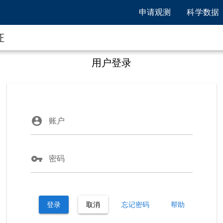
申请观测
科学数据
证
用户登录
account_circle
账户
vpn_key
密码
登录
取消
忘记密码
帮助