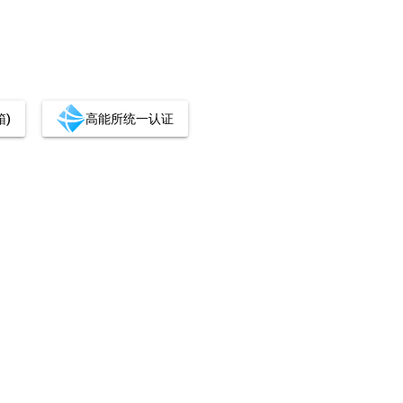
)
高能所统一认证