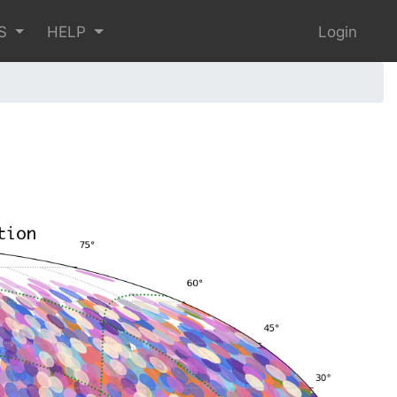
S
HELP
Login