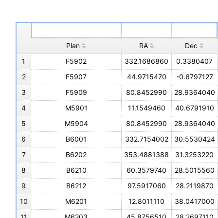
Plan
RA
Dec
1
F5902
332.1686860
0.3380407
2
F5907
44.9715470
-0.6797127
3
F5909
80.8452990
28.9364040
4
M5901
11.1549460
40.6791910
5
M5904
80.8452990
28.9364040
6
B6001
332.7154002
30.5530424
7
B6202
353.4881388
31.3253220
8
B6210
60.3579740
28.5015560
9
B6212
97.5917060
28.2119870
10
M6201
12.8011110
38.0417000
11
M6203
45.8756510
28.2697110