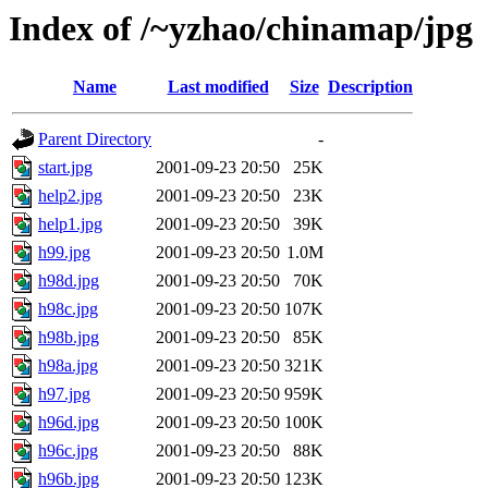
Index of /~yzhao/chinamap/jpg
Name
Last modified
Size
Description
Parent Directory
-
start.jpg
2001-09-23 20:50
25K
help2.jpg
2001-09-23 20:50
23K
help1.jpg
2001-09-23 20:50
39K
h99.jpg
2001-09-23 20:50
1.0M
h98d.jpg
2001-09-23 20:50
70K
h98c.jpg
2001-09-23 20:50
107K
h98b.jpg
2001-09-23 20:50
85K
h98a.jpg
2001-09-23 20:50
321K
h97.jpg
2001-09-23 20:50
959K
h96d.jpg
2001-09-23 20:50
100K
h96c.jpg
2001-09-23 20:50
88K
h96b.jpg
2001-09-23 20:50
123K