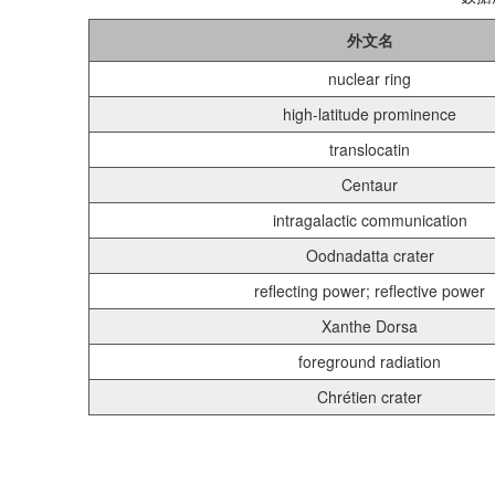
外文名
nuclear ring
high-latitude prominence
translocatin
Centaur
intragalactic communication
Oodnadatta crater
reflecting power; reflective power
Xanthe Dorsa
foreground radiation
Chrétien crater