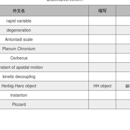
外文名
缩写
rapid variable
degeneration
Antoniadi scale
Planum Chronium
Cerberus
nstant of apsidal motion
kinetic decoupling
Herbig-Haro object
HH object
赫
instanton
Piccard