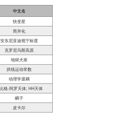
中文名
快变星
简并化
安东尼亚迪视宁标度
克罗尼乌斯高原
地狱犬座
拱线运动常数
动理学退耦
比格-阿罗天体; HH天体
瞬子
皮卡尔