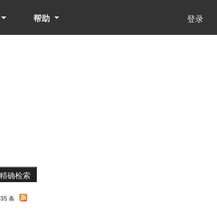
帮助
登录
35 条