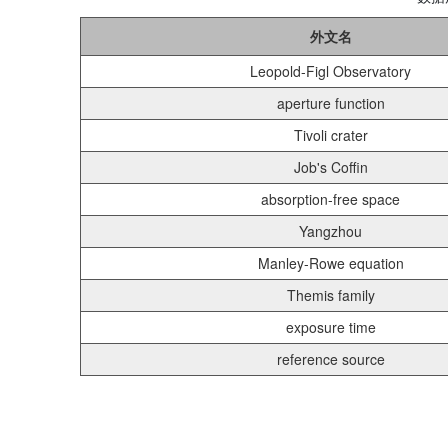
外文名
Leopold-Figl Observatory
aperture function
Tivoli crater
Job's Coffin
absorption-free space
Yangzhou
Manley-Rowe equation
Themis family
exposure time
reference source