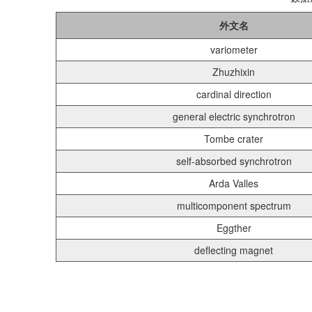
外文名
variometer
Zhuzhixin
cardinal direction
general electric synchrotron
Tombe crater
self-absorbed synchrotron
Arda Valles
multicomponent spectrum
Eggther
deflecting magnet