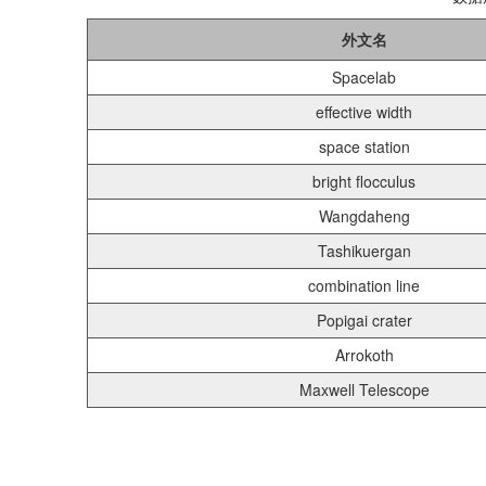
外文名
Spacelab
effective width
space station
bright flocculus
Wangdaheng
Tashikuergan
combination line
Popigai crater
Arrokoth
Maxwell Telescope