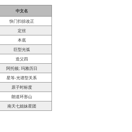
中文名
快门扫掠改正
定丝
本底
巨型光弧
造父四
阿托顿; 玛雅历日
星等-光谱型关系
原子时标度
朗道环形山
南天七姐妹星团