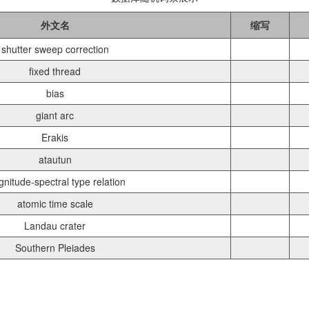
外文名
缩写
shutter sweep correction
fixed thread
bias
giant arc
Erakis
atautun
nitude-spectral type relation
atomic time scale
Landau crater
Southern Pleiades