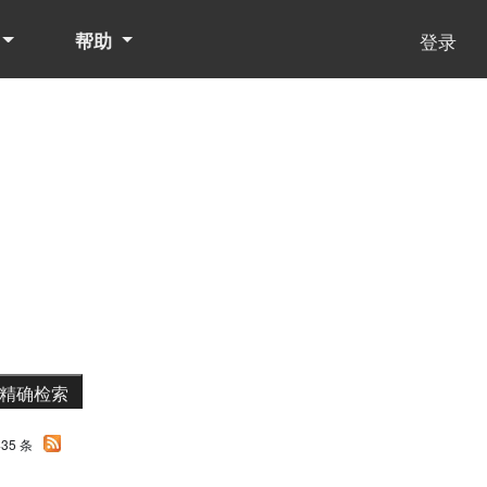
帮助
登录
35 条