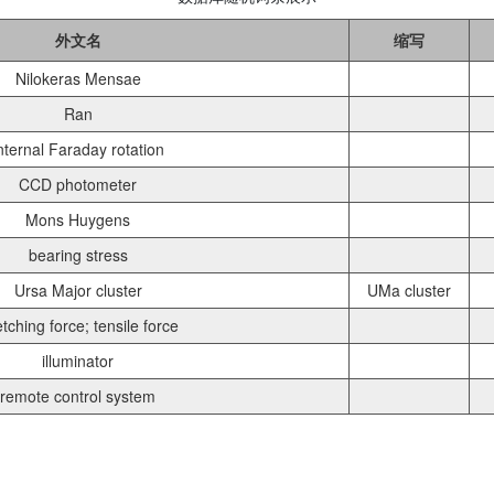
外文名
缩写
Nilokeras Mensae
Ran
nternal Faraday rotation
CCD photometer
Mons Huygens
bearing stress
Ursa Major cluster
UMa cluster
etching force; tensile force
illuminator
remote control system