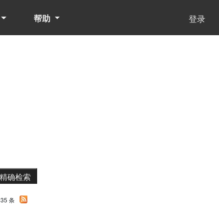
帮助
登录
35 条