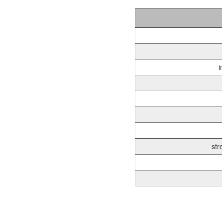
i
str