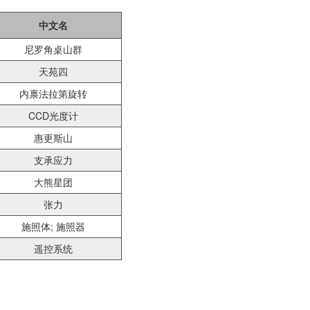
中文名
尼罗角桌山群
天苑四
内禀法拉第旋转
CCD光度计
惠更斯山
支承应力
大熊星团
张力
施照体; 施照器
遥控系统