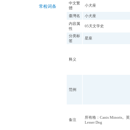
中文繁
小犬座
常检词条
體
臺灣名
小犬座
内容属
05天文学史
性
分类标
星座
签
释义
范例
所有格：Canis Minoris。
备注
Lesser Dog