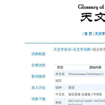
|
首 页
|
天文
天文学名词
>
天文学词典
>词义补
词典检索
分类浏览
栏目
原始内容
外文名
Schwassmann-Wachmann 2
新词推荐
缩写
加入讨论
语种
英语
中文名
施瓦斯曼-瓦赫曼 2号彗星
词典下载
shi3 wa3 si1 man4 - wa3 he
拼音
hui4 xing1