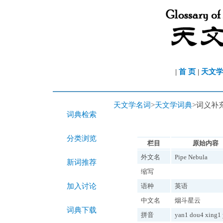
|
首 页
|
天文
天文学名词
>
天文学词典
>词义补
词典检索
分类浏览
栏目
原始内容
外文名
Pipe Nebula
新词推荐
缩写
加入讨论
语种
英语
中文名
烟斗星云
词典下载
拼音
yan1 dou4 xing1