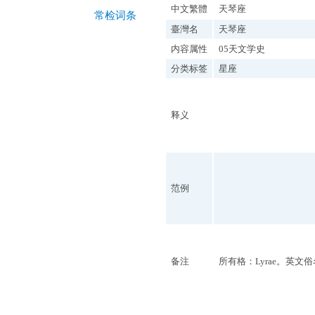
中文繁體
天琴座
常检词条
臺灣名
天琴座
内容属性
05天文学史
分类标签
星座
释义
范例
备注
所有格：Lyrae。英文俗名：