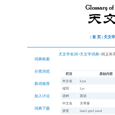
|
首 页
|
天文
天文学名词
>
天文学词典
>词义补
词典检索
分类浏览
栏目
原始内容
外文名
Lyra
新词推荐
缩写
Lyr
加入讨论
语种
英语
中文名
天琴座
词典下载
拼音
tian1 qin2 zuo4