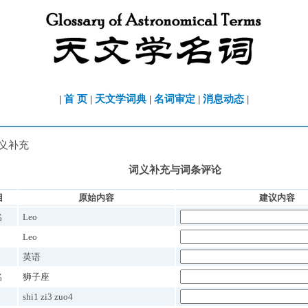
|
首 页
|
天文学词典
|
名词审定
|
消息动态
|
词义补充
词义补充与词条评论
目
原始内容
建议内容
名
Leo
Leo
英语
名
狮子座
shi1 zi3 zuo4