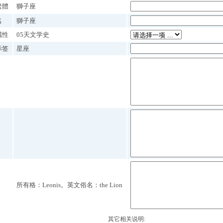
繁體
獅子座
名
獅子座
属性
05天文学史
标签
星座
所有格：Leonis。英文俗名：the Lion
其它相关说明: