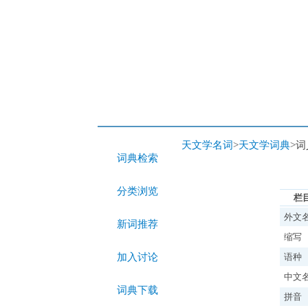
天文学名词
>
天文学词典
>
词典检索
分类浏览
栏
外文
新词推荐
缩写
加入讨论
语种
中文
词典下载
拼音