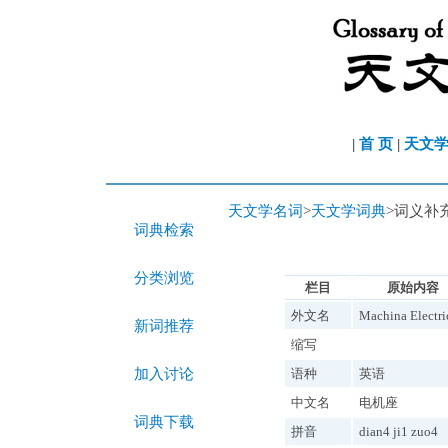
|
首 页
|
天文
天文学名词
>
天文学词典
>词义补
词典检索
分类浏览
栏目
原始内容
外文名
Machina Electri
新词推荐
缩写
加入讨论
语种
英语
中文名
电机座
词典下载
拼音
dian4 ji1 zuo4