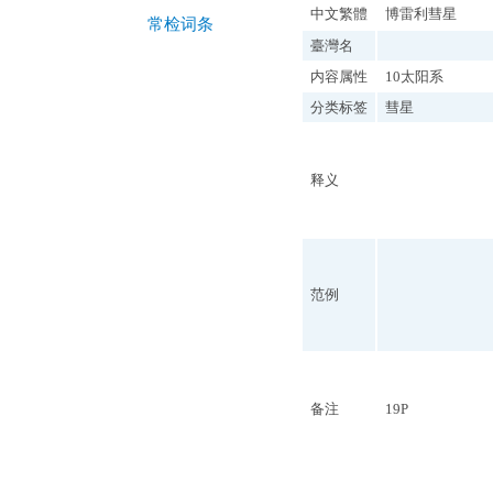
中文繁體
博雷利彗星
常检词条
臺灣名
内容属性
10太阳系
分类标签
彗星
释义
范例
备注
19P