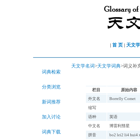
|
首 页
|
天文
天文学名词
>
天文学词典
>词义补
词典检索
分类浏览
栏目
原始内容
外文名
Borrelly Comet
新词推荐
缩写
加入讨论
语种
英语
中文名
博雷利彗星
词典下载
拼音
bo2 lei2 li4 hui4