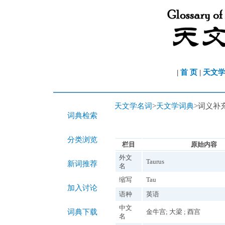
|
首 页
|
天文
天文学名词
>
天文学词典
>词义补
词典检索
分类浏览
栏目
原始内容
外文
Taurus
新词推荐
名
缩写
Tau
加入讨论
语种
英语
中文
词典下载
金牛宫; 大梁 ; 酉宫
名