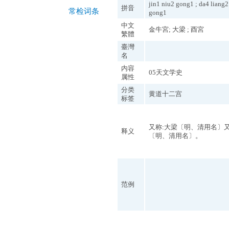
jin1 niu2 gong1 ; da4 liang2
拼音
常检词条
gong1
中文
金牛宮; 大梁 ; 酉宮
繁體
臺灣
名
内容
05天文学史
属性
分类
黄道十二宫
标签
又称:大梁〔明、清用名〕又
释义
〔明、清用名〕。
范例