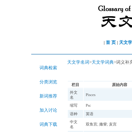
|
首 页
|
天文
天文学名词
>
天文学词典
>词义补
词典检索
分类浏览
栏目
原始内容
外文
Pisces
新词推荐
名
缩写
Psc
加入讨论
语种
英语
中文
词典下载
双鱼宫; 娵訾; 亥宫
名