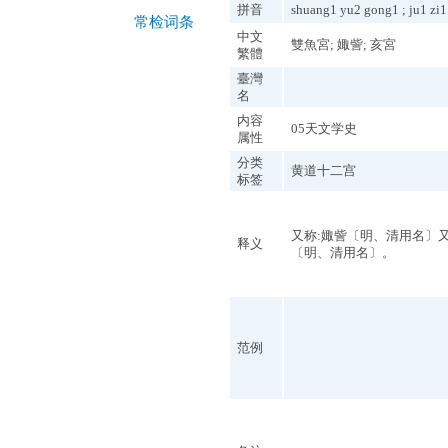
拼音
shuang1 yu2 gong1 ; ju1 zi1
常检词条
中文
雙魚宮; 娵訾; 亥宮
繁體
臺灣
名
内容
05天文学史
属性
分类
黄道十二宫
标签
又称:娵訾〔明、清用名〕又
释义
〔明、清用名〕。
范例