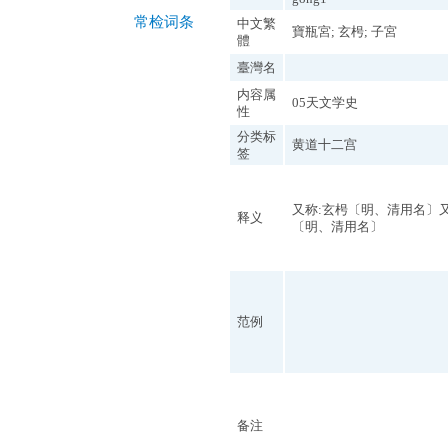
常检词条
中文繁
寶瓶宮; 玄枵; 子宮
體
臺灣名
内容属
05天文学史
性
分类标
黄道十二宫
签
又称:玄枵〔明、清用名〕又
释义
〔明、清用名〕
范例
备注