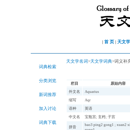
|
首 页
|
天文
天文学名词
>
天文学词典
>词义补
词典检索
分类浏览
栏目
原始内容
外文名
Aquarius
新词推荐
缩写
Aqr
加入讨论
语种
英语
中文名
宝瓶宫; 玄枵; 子宫
词典下载
bao3 ping2 gong1 ; xuan2 xi
拼音
gong1