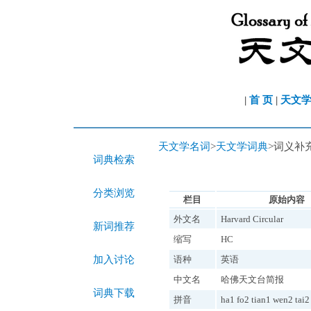
|
首 页
|
天文
天文学名词
>
天文学词典
>词义补
词典检索
分类浏览
栏目
原始内容
外文名
Harvard Circular
新词推荐
缩写
HC
加入讨论
语种
英语
中文名
哈佛天文台简报
词典下载
拼音
ha1 fo2 tian1 wen2 tai2