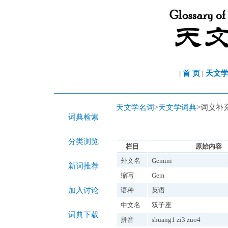
|
首 页
|
天文
天文学名词
>
天文学词典
>词义补
词典检索
分类浏览
栏目
原始内容
外文名
Gemini
新词推荐
缩写
Gem
加入讨论
语种
英语
中文名
双子座
词典下载
拼音
shuang1 zi3 zuo4