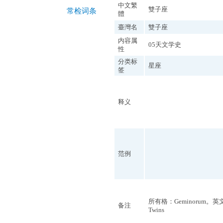
中文繁
雙子座
常检词条
體
臺灣名
雙子座
内容属
05天文学史
性
分类标
星座
签
释义
范例
所有格：Geminorum。英
备注
Twins