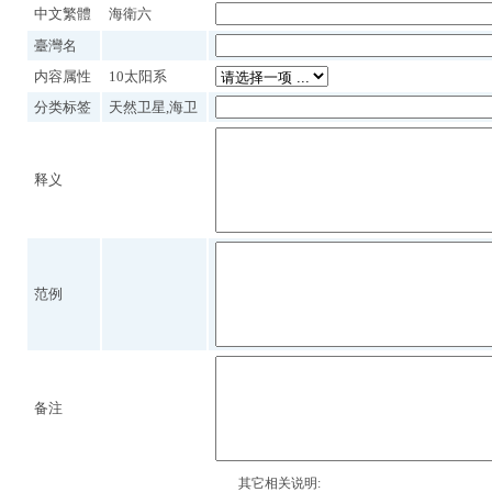
中文繁體
海衛六
臺灣名
内容属性
10太阳系
分类标签
天然卫星,海卫
释义
范例
备注
其它相关说明: