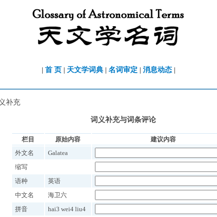
|
首 页
|
天文学词典
|
名词审定
|
消息动态
|
词义补充
词义补充与词条评论
栏目
原始内容
建议内容
外文名
Galatea
缩写
语种
英语
中文名
海卫六
拼音
hai3 wei4 liu4